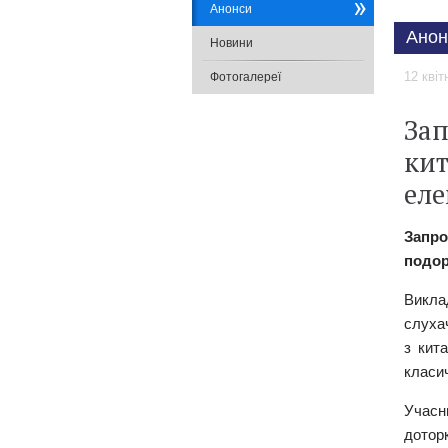
Анонси
Анон
Новини
12 квіт
Фотогалереї
Зап
кит
еле
​Запр
подор
Викла
слуха
з кит
класич
Учасн
дотор