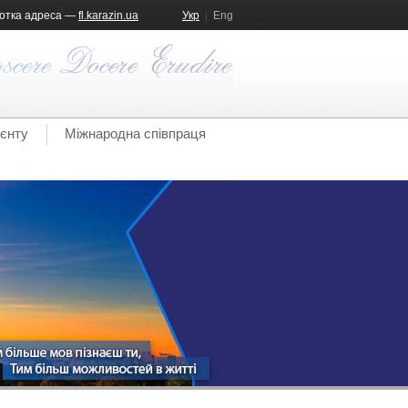
отка адреса —
fl.karazin.ua
Укр
Eng
ієнту
Міжнародна співпраця