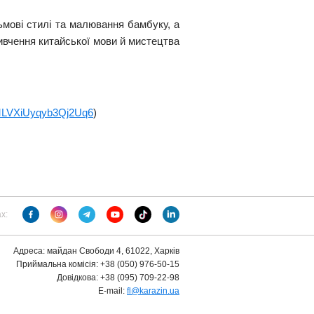
ьмові стилі та малювання бамбуку, а
ивчення китайської мови й мистецтва
e/MLVXiUyqyb3Qj2Uq6
)
х:
Адреса: майдан Свободи 4, 61022, Харків
Приймальна комісія: +38 (050) 976-50-15
Довідкова: +38 (095) 709-22-98
E-mail:
fl@karazin.ua