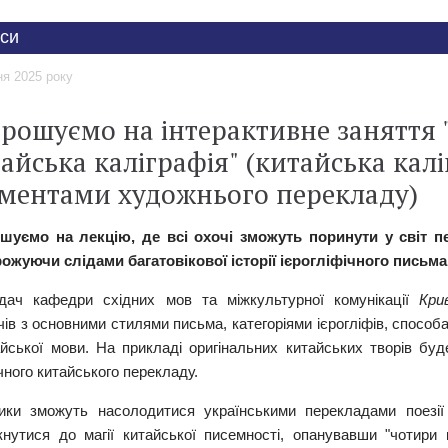
си
ня 2025 року
рошуємо на інтерактивне заняття "
айська каліграфія" (китайська калі
ментами художнього перекладу)
ошуємо на лекцію, де всі охочі зможуть поринути у світ пе
ожуючи слідами багатовікової історії ієрогліфічного письма 
дач кафедри східних мов та міжкультурної комунікації
Кри
чів з основними стилями письма, категоріями ієрогліфів, спосо
айської мови. На прикладі оригінальних китайських творів бу
ного китайського перекладу.
ики зможуть насолодитися українськими перекладами поезі
кнутися до магії китайської писемності, опанувавши "чотири 