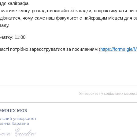
ддя каліграфа.
 матиме змогу розгадати китайські загадки, попрактикувати пис
 дізнатися, чому саме наш факультет є найкращим місцем для в
ладу.
чатку: 11:00
асті потрібно зареєструватися за посиланням (
https://forms.gl
Університет у соціальних мережа
земних мов
альний університет
овича Каразіна