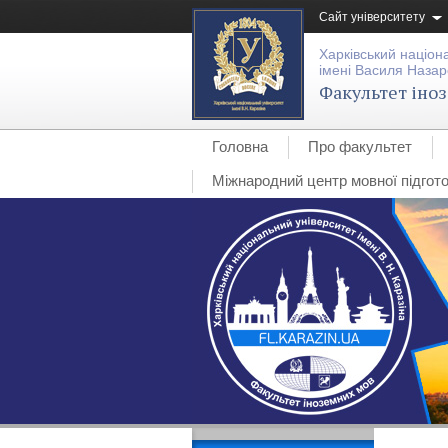
Сайт університету
Харківський націон
імені Василя Назар
Факультет іно
Головна
Про факультет
Міжнародний центр мовної підгото