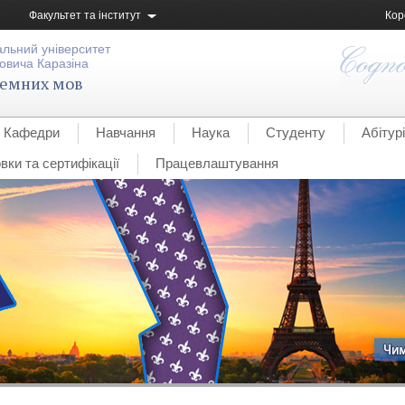
Факультет та інститут
Кор
альний університет
овича Каразіна
земних мов
Кафедри
Навчання
Наука
Студенту
Абітур
вки та сертифікації
Працевлаштування