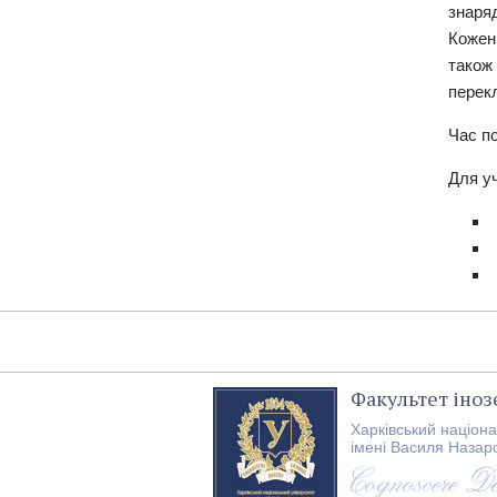
знаря
Кожен
також
перек
Час по
Для уч
Факультет іно
Харківський націон
імені Василя Назар