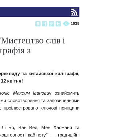
1039
Мистецтво слів і
графія з
рекладу та китайської каліграфії,
12 квітня!
воніс Максим Іванович
ознайомить
бами словотворення та запозиченнями
де проілюстровано ключові принципи
ї Лі Бо, Ван Вея, Мен Хаожаня та
коштовності кабінету" — традиційні