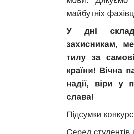
мови. Дякуємо 
майбутніх фахівц
У дні склад
захисникам, м
тилу за самов
країни! Вічна 
надії, віри у 
слава!
Підсумки конкурс
Серед студентів ш