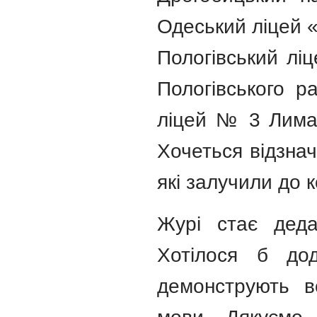
Одеський ліцей «
Пологівський ліц
Пологівського р
ліцей № 3 Лиман
Хочеться відзнач
які залучили до к
Журі стає деда
Хотілося б до
демонструють в