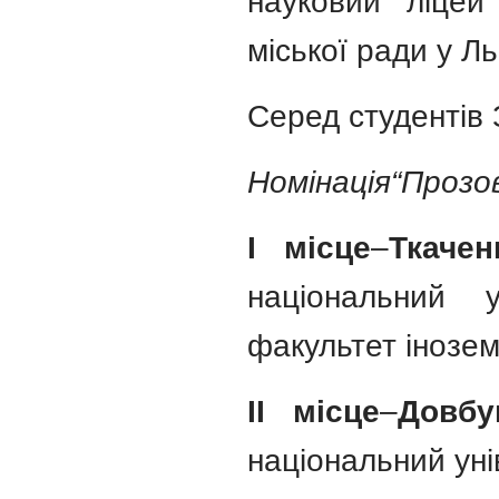
науковий ліцей
міської ради у Ль
Серед студентів
Номінація“Прозо
І місце
–
Ткачен
національний 
факультет інозе
ІІ місце
–
Довбу
національний уні