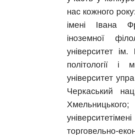
нас кожного рок
імені Івана Фр
іноземної філо
університет ім.
політології і 
університет упра
Черкаський нац
Хмельницько
університеті
торговельно-екон