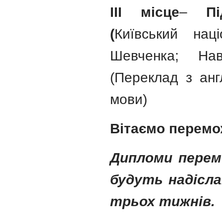
ІІІ місце
–
П
(
Київський нац
Шевченка; Навч
(Переклад з англ
мови)
Вітаємо перемо
Дипломи перем
будуть надісл
трьох тижнів.