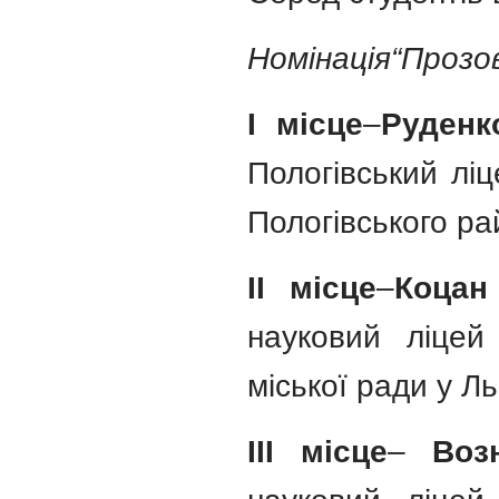
Номінація“Прозов
І місце
–
Руденк
Пологівський ліц
Пологівського ра
ІІ місце
–
Коцан
науковий ліцей
міської ради у Ль
ІІІ місце
–
Воз