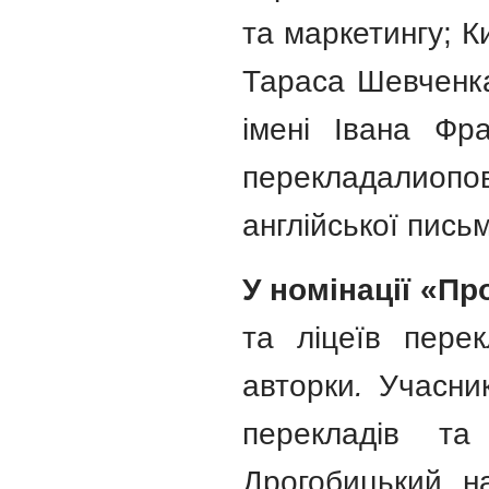
та маркетингу; К
Тараса Шевченка
імені Івана Фр
перекладали
опо
англійської пись
У номінації «П
та ліцеїв пере
авторки
.
Учасни
перекладів та
Дрогобицький на