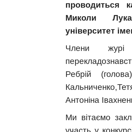
проводиться к
Миколи Лука
університет імен
Члени журі 
перекладознавс
Ребрій (голов
Кальниченко,Те
Антоніна Івахнен
Ми вітаємо закл
участь у конкурс