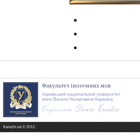
Факультет іноземних мов
Харківський національний університет
імені Василя Назаровича Каразіна
Karazin.ua © 2012