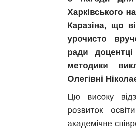
Харківського на
Каразіна, що в
урочисто вруч
ради доцентці
методики вик
Олегівні Нікола
Цю високу від
розвиток освіт
академічне співр