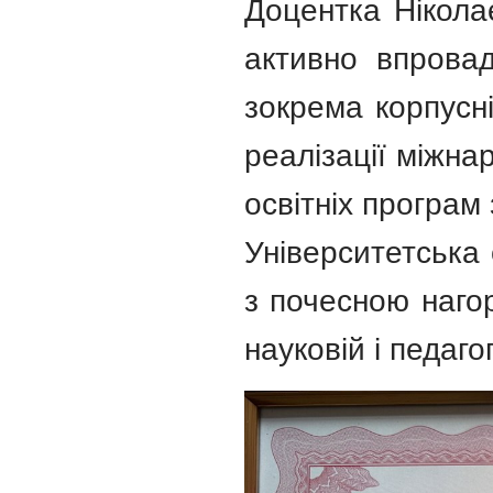
Доцентка Нікола
активно впровад
зокрема корпусні
реалізації міжна
освітніх програм
Університетська 
з почесною наго
науковій і педагог