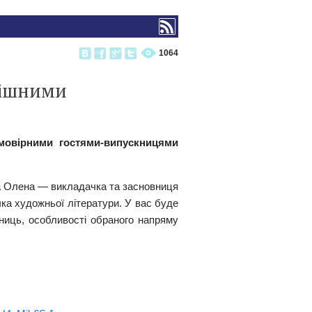
1064
пішними
ймовірними гостями-випускницями
га Олена — викладачка та засновниця
 художньої літератури. У вас буде
ниць, особливості обраного напряму