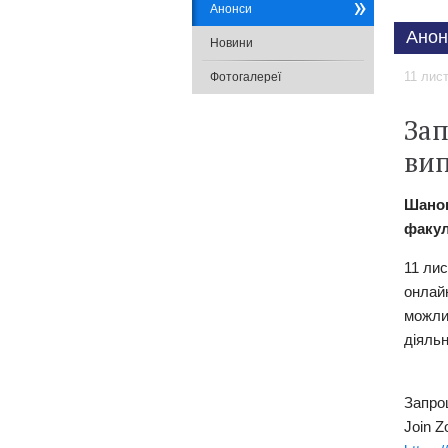
Анонси
Анон
Новини
11 лис
Фотогалереї
Зап
вип
​Шано
факул
11 ли
онлай
можли
діяльн
Запро
Join 