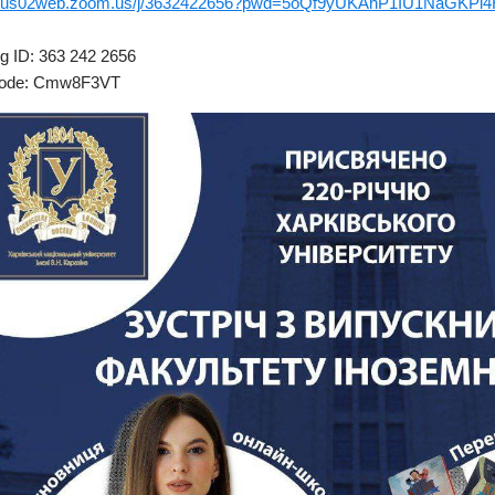
://us02web.zoom.us/j/3632422656?pwd=5oQf9yUKAnP1IU1NaGKPi4
g ID: 363 242 2656
ode: Cmw8F3VT