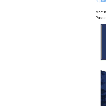
https
Meetin
Passc