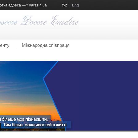
отка адреса —
fl.karazin.ua
Укр
Eng
ієнту
Міжнародна співпраця