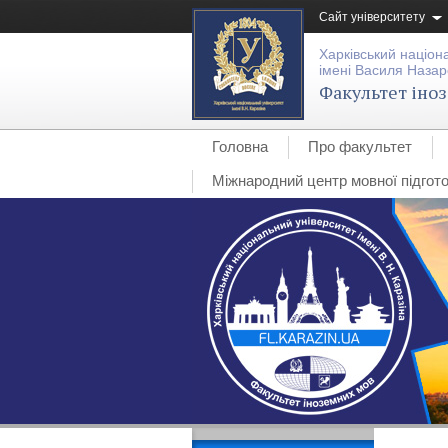
Сайт університету
Харківський націон
імені Василя Назар
Факультет іно
Головна
Про факультет
Міжнародний центр мовної підгото