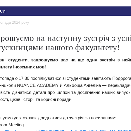
си
топада 2024 року
рошуємо на наступну зустріч з ус
ускницями нашого факультету!
вні студенти, запрошуємо вас на ще одну зустріч з не
ьтету іноземних мов!
стопада о 17:30 поспілкуватися зі студентами завітають Подоро
н-школи NUANCE ACADEMY й Альбоща Ангеліна — перекладачка
вість дізнатися деталі про шляхи та досягнення наших випуск
ості, цікаві історії та корисні поради.
шуємо усіх охочих доєднатися до зустрічі за посиланням:
Zoom Meeting