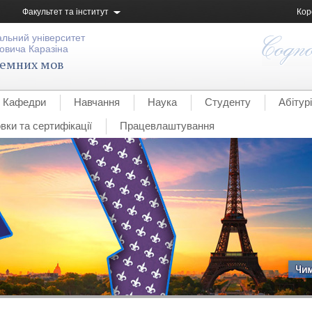
Факультет та інститут
Кор
альний університет
овича Каразіна
земних мов
Кафедри
Навчання
Наука
Студенту
Абітур
вки та сертифікації
Працевлаштування