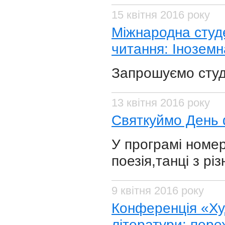
15 квітня 2016 року
Міжнародна студе
читання: Іноземн
Запрошуємо студе
13 квітня 2016 року
Святкуймо День 
У програмі номери
поезія,танці з рі
9 квітня 2016 року
Конференція «Худ
літератури: пере