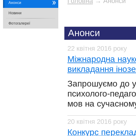
Головна
→
Анонси
Анонси
Новини
Фотогалереї
Анонси
22 квітня 2016 року
Міжнародна наук
викладання іноз
Запрошуємо до уч
психолого-педаго
мов на сучасному
20 квітня 2016 року
Конкурс переклад