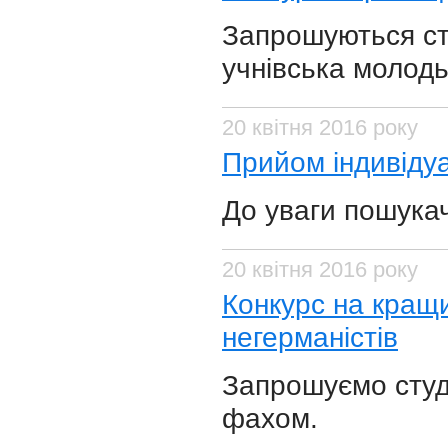
Запрошуються ст
учнівська молодь
20 квітня 2016 року
Прийом індивіду
До уваги пошукач
20 квітня 2016 року
Конкурс на кращи
негерманістів
Запрошуємо студе
фахом.