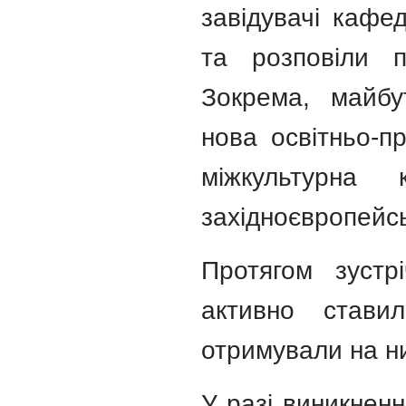
завідувачі кафе
та розповіли 
Зокрема, майбу
нова освітньо-п
міжкультурна 
західноєвропейсь
Протягом зустрі
активно стави
отримували на ни
У разі виникнен