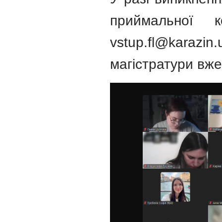
приймальної к
vstup.fl@karazi
магістратури вж