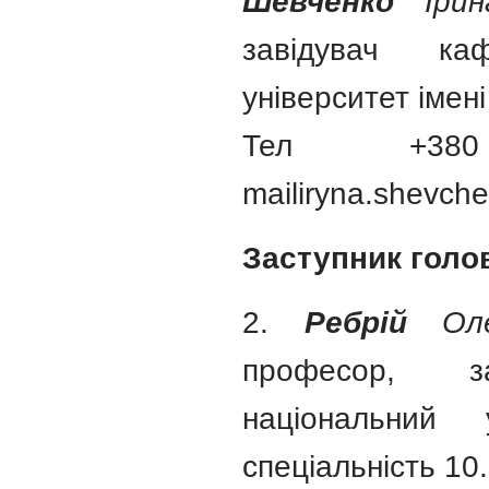
Шевченко
Ірин
завідувач ка
університет імені
Тел +38
mailiryna.shevch
Заступник голо
2.
Ребрій
Олек
професор, за
національний 
спеціальність 10.