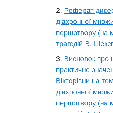
2.
Реферат дисер
діахронної множи
першотвору (на м
трагедій В. Шексп
3.
Висновок про 
практичне значен
Вікторівни на те
діахронної множи
першотвору (на м