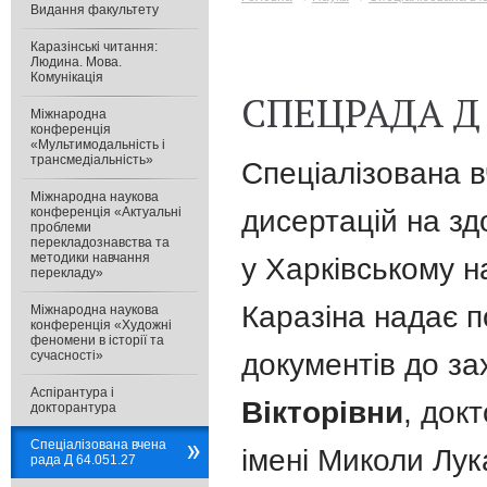
Видання факультету
Каразінські читання:
Людина. Мова.
Комунікація
СПЕЦРАДА Д 
Міжнародна
конференція
«Мультимодальність і
трансмедіальність»
Спеціалізована в
Міжнародна наукова
конференція «Актуальні
дисертацій на зд
проблеми
перекладознавства та
методики навчання
у Харківському н
перекладу»
Каразіна надає 
Міжнародна наукова
конференція «Художні
феномени в історії та
сучасності»
документів до за
Аспірантура і
Вікторівни
, док
докторантура
Спеціалізована вчена
імені Миколи Лук
рада Д 64.051.27