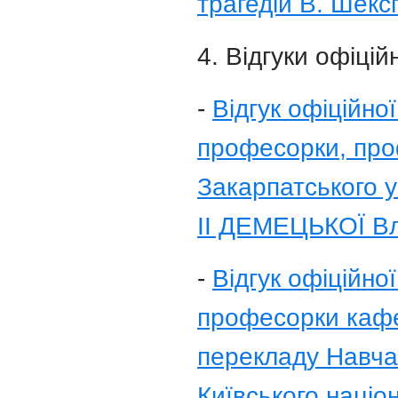
трагедій В. Шекс
4. Відгуки офіцій
-
Відгук офіційно
професорки, про
Закарпатського у
ІІ ДЕМЕЦЬКОЇ Вл
-
Відгук офіційно
професорки кафе
перекладу Навчал
Київського націо