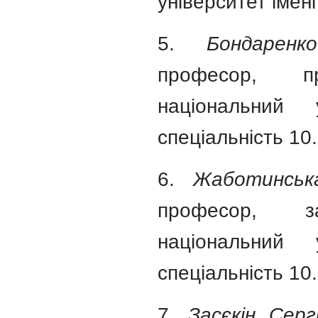
університет імені
5.
Бондаренк
професор, п
національний 
спеціальність 10
6.
Жаботинськ
професор, за
національний 
спеціальність 10
7.
Засєкін Серг