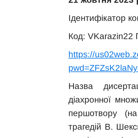
Ідентифікатор ко
Код: VKarazin22
https://us02web.
pwd=ZFZsK2laN
Назва дисертац
діахронної множ
першотвору (на
трагедій В. Шекс