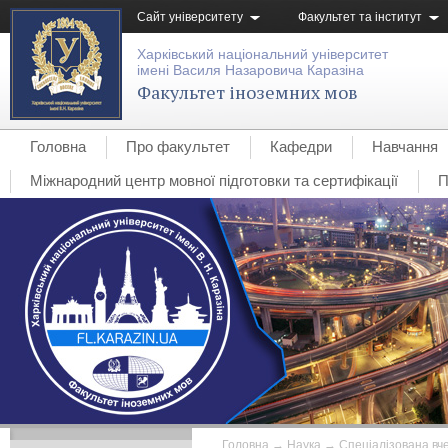
Сайт університету
Факультет та інститут
Харківський національний університет
імені Василя Назаровича Каразіна
Факультет іноземних мов
Головна
Про факультет
Кафедри
Навчання
Міжнародний центр мовної підготовки та сертифікації
П
Головна
→
Наука
→
Спеціалізована вч