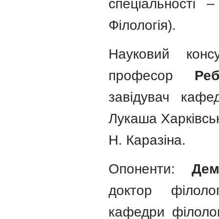
спеціальності 
Філологія).
Науковий консу
професор
Ре
завідувач кафе
Лукаша Харківськ
Н. Каразіна.
Опоненти:
Дем
доктор філоло
кафедри філологі