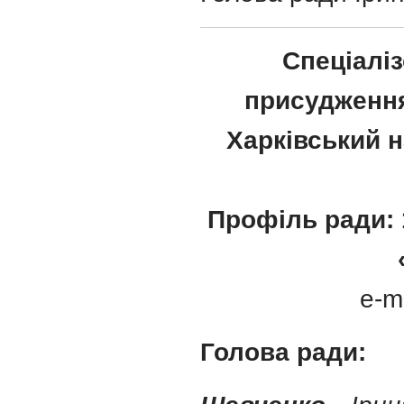
Спеціаліз
присудження
Харківський н
Профіль ради: 
e-m
Голова ради: