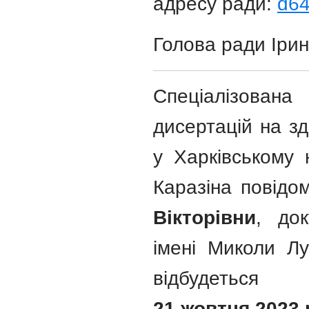
адресу ради:
d64
Голова ради Ір
Спеціалізована
дисертацій на зд
у Харківському 
Каразіна повідо
Вікторівни
, до
імені Миколи Лу
відбудеться
21 жовтня 2023 