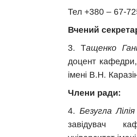
Тел +380 – 67-725
Вчений секрета
3. Т
ащенко Ган
доцент кафедри,
імені В.Н. Каразі
Члени ради:
4.
Безугла Лілі
завідувач ка