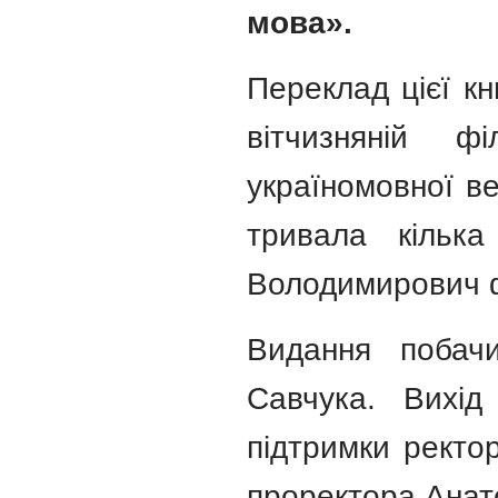
мова».
Переклад цієї кн
вітчизняній 
україномовної ве
тривала кільк
Володимирович ф
Видання побач
Савчука. Вихід
підтримки ректор
проректора Анато