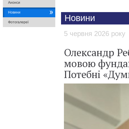
Анонси
Новини
Новини
Фотогалереї
5 червня 2026 року
​Олександр Р
мовою фунда
Потебні «Думк