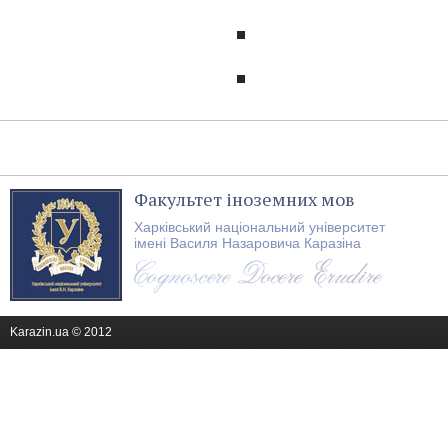
Факультет іноземних мов
Харківський національний університет
імені Василя Назаровича Каразіна
Karazin.ua © 2012