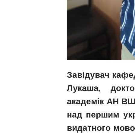
Завідувач кафе
Лукаша, докт
академік АН ВШ
над першим укр
видатного мово