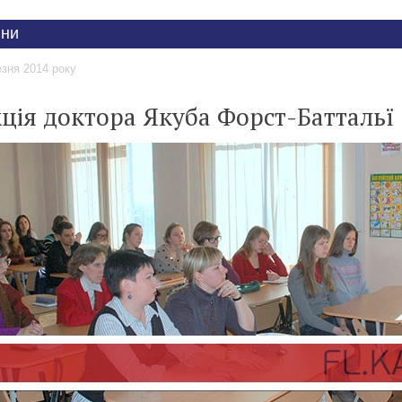
ни
езня 2014 року
ція доктора Якуба Форст-Баттальї