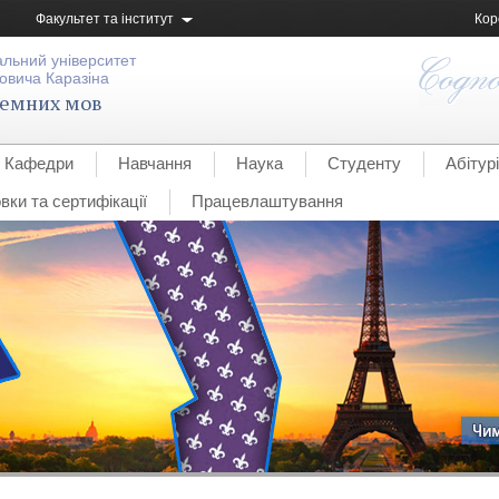
Факультет та інститут
Кор
альний університет
овича Каразіна
земних мов
Кафедри
Навчання
Наука
Студенту
Абітур
вки та сертифікації
Працевлаштування