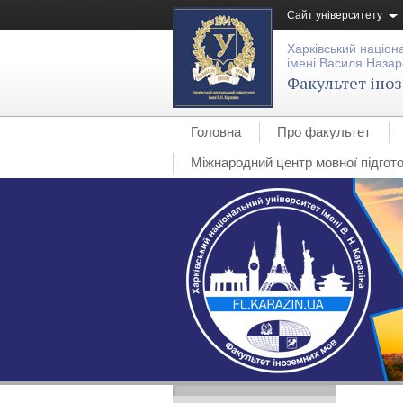
Сайт університету
Харківський націон
імені Василя Назар
Факультет іно
Головна
Про факультет
Міжнародний центр мовної підгото