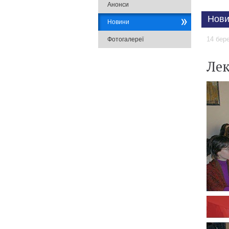
Анонси
Нови
Новини
14 бер
Фотогалереї
Лек