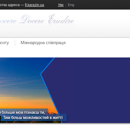
отка адреса —
fl.karazin.ua
Укр
Eng
ієнту
Міжнародна співпраця