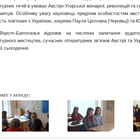
турних течій в умовах Австро-Угорської монархії, революцій та 
 митців. Особливу увагу науковець приділив особистостям авст
сть пов’язані з Україною, зокрема Пауля Целлана (Чернівці) та 
Форст-
Батталья
відповів на численні запитання аудито
турного мистецтва, сучасних літературних зв’язків Австрії та Укра
ії сьогодення.
віт з заходу: