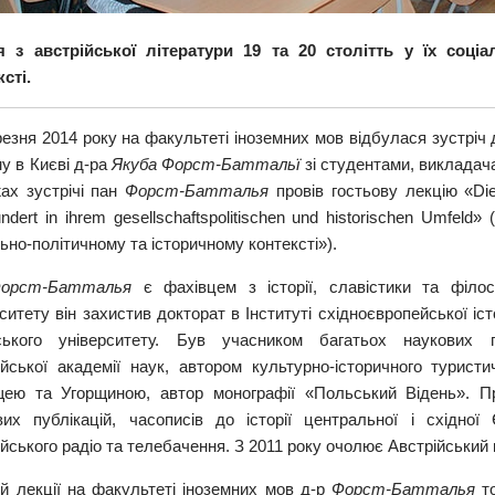
я з австрійської літератури 19 та 20 столітть у їх соці
сті.
езня 2014 року на факультеті іноземних мов відбулася зустріч 
у в Києві д-ра
Якуба Форст-Баттальї
зі студентами, викладач
ах зустрічі пан
Форст-
Батталья
провів гостьову лекцію «Die
ndert in ihrem gesellschaftspolitischen und historischen Umfeld»
ьно-політичному та історичному контексті»).
орст-Батталья
є фахівцем з історії, славістики та філосо
ситету він захистив докторат в Інституті східноєвропейської іст
ського університету. Був учасником багатьох наукових пр
ійської академії наук, автором культурно-історичного турис
ею та Угорщиною, автор монографії «Польський Відень». 
вих публікацій, часописів до історії центральної і східно
йського радіо та телебачення. З 2011 року очолює Австрійський 
їй лекції на факультеті іноземних мов д-р
Форст-Батталья
то