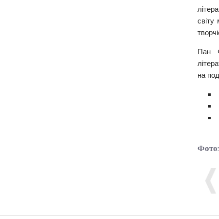
літера
світу
творчі
Пан
літера
на под
Фотоз