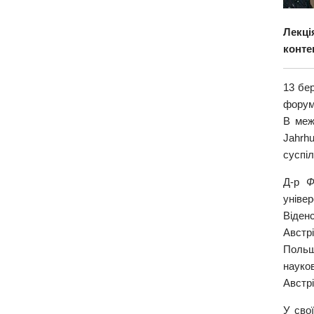
Лекці
контек
13 бер
форум
В меж
Jahrhu
суспіл
Д-р
Ф
універ
Віден
Австр
Польщ
науко
Австрі
У сво