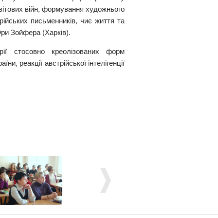
світових війн, формування художнього
рійських письменників, чиє життя та
Юри Зойфера (Харків).
рії стосовно креолізованих форм
їни, реакції австрійської інтелігенції