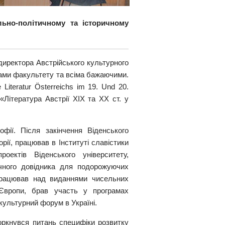
ально-політичному та історичному
директора Австрійського культурного
ами факультету та всіма бажаючими.
 Literatur Österreichs im 19. Und 20.
 («Література Австрії XIX та ХХ ст. у
фії. Після закінчення Віденського
орії, працював в Інституті славістики
оектів Віденського університету,
тичного довідника для подорожуючих
Працював над виданнями чисельних
ї Європи, брав участь у програмах
культурний форум в Україні.
ркнувся питань специфіки розвитку