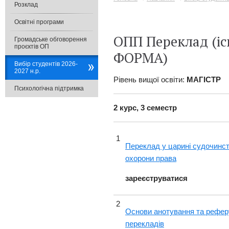
Розклад
Освітні програми
ОПП Переклад (іс
Громадське обговорення
проєктів ОП
ФОРМА)
Вибір студентів 2026-
2027 н.р.
Рівень вищої освіти:
МАГІСТР
Психологічна підтримка
2 курс, 3 семестр
1
Переклад у царині судочинст
охорони права
зареєструватися
2
Основи анотування та рефе
перекладів