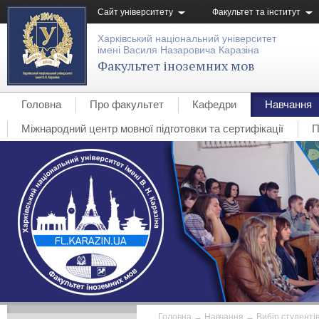
Сайт університету
Факультет та інститут
Харківський національний університет
імені Василя Назаровича Каразіна
Факультет іноземних мов
Головна
Про факультет
Кафедри
Навчання
Міжнародний центр мовної підготовки та сертифікації
П
Головна
→
Навчання
→
Вибір студентів