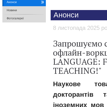
Анонси
Новини
Анонси
Фотогалереї
8 листопада 2025 р
Запрошуємо с
офлайн-ворк
LANGUAGE: 
TEACHING!"
​Наукове тов
докторантів 
іноземних мов 