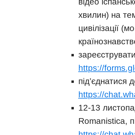
відео іспансь
хвилин) на те
цивілізації (м
країнознавство
зареєструвати
https://forms
під’єднатися 
https://chat
12-13 листопа
Romanistica, 
https://chat