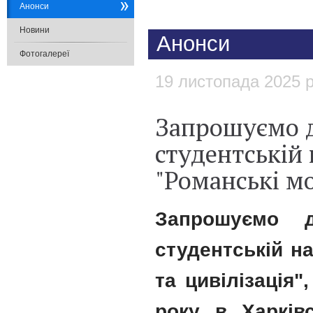
Анонси
Новини
Анонси
Фотогалереї
19 листопада 2025 
​Запрошуємо д
студентській
"Романські мо
​Запрошуємо 
студентській н
та цивілізація"
року в Харків