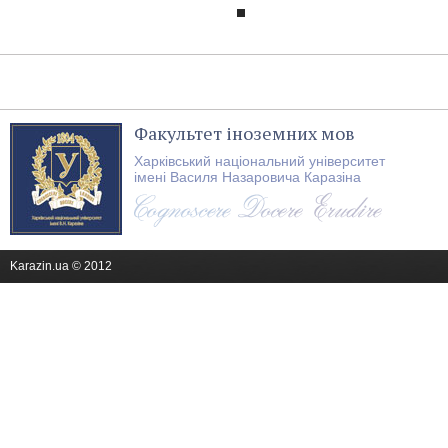
Факультет іноземних мов
Харківський національний університет
імені Василя Назаровича Каразіна
Karazin.ua © 2012