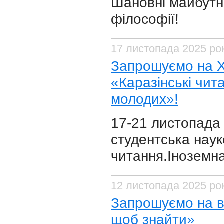
Шановні майбутні
філософії!
17 листопада 2025 ро
Запрошуємо на Х
«Каразінські чит
молодих»!
​17-21 листопада
студентська наук
читання.Іноземна
12 листопада 2025 ро
Запрошуємо на ​в
щоб знайти»