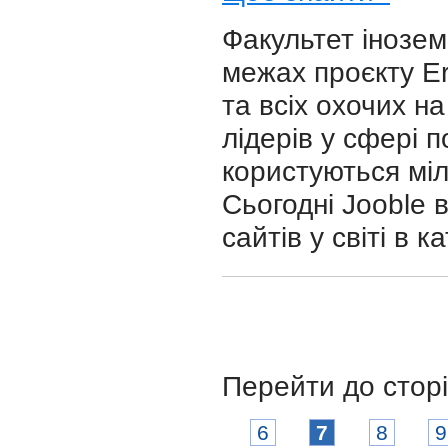
Факультет інозем
межах проєкту E
та всіх охочих на
лідерів у сфері 
користуються міл
Сьогодні Jooble
сайтів у світі в 
Перейти до стор
6
7
8
9