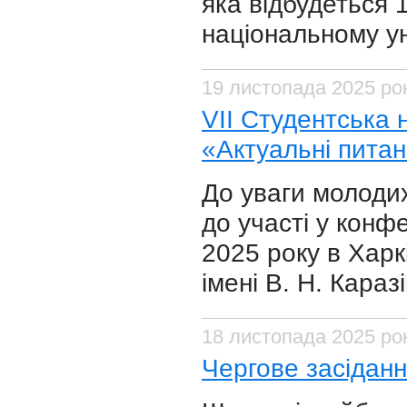
яка відбудеться 
національному ун
19 листопада 2025 ро
VІІ Студентська
«Актуальні питан
До уваги молоди
до участі у конф
2025 року в Харк
імені В. Н. Каразі
18 листопада 2025 ро
Чергове засіданн