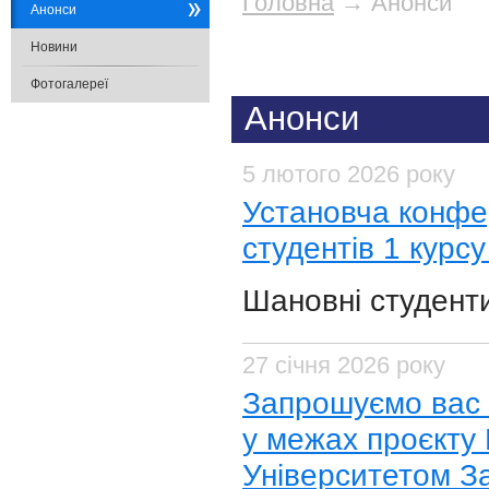
Головна
→
Анонси
Анонси
Новини
Фотогалереї
Анонси
5 лютого 2026 року
​Установча конфе
студентів 1 курсу
Шановні студент
27 січня 2026 року
​Запрошуємо вас 
у межах проєкту
Університетом Зах