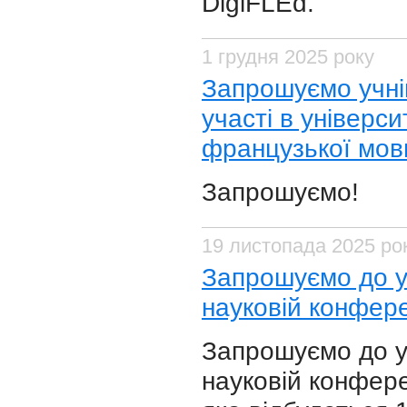
DigiFLEd.
1 грудня 2025 року
Запрошуємо учнів
участі в універси
французької мов
Запрошуємо!
19 листопада 2025 ро
​Запрошуємо до уч
науковій конферен
​Запрошуємо до уч
науковій конферен