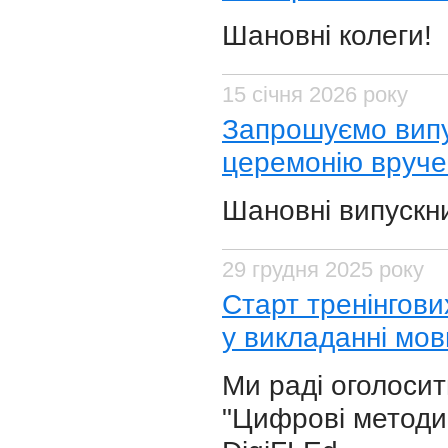
Шановні колеги!
15 січня 2026 року
Запрошуємо випу
церемонію вруче
​Шановні випускн
29 грудня 2025 року
Старт тренінгови
у викладанні мов
Ми раді оголосит
"Цифрові методи 