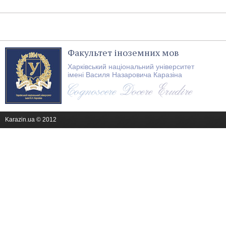
Факультет іноземних мов
Харківський національний університет
імені Василя Назаровича Каразіна
Karazin.ua © 2012