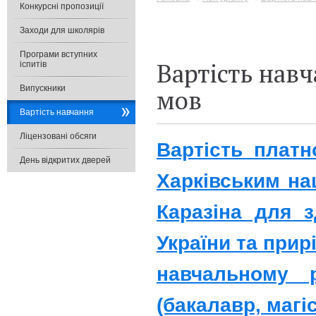
Конкурсні пропозиції
Заходи для школярів
Програми вступних
Вартість нав
іспитів
Випускники
мов
Вартість навчання
Ліцензовані обсяги
Вартість платн
День відкритих дверей
Харківським на
Каразіна для 
України та прир
навчальному 
(бакалавр, магі