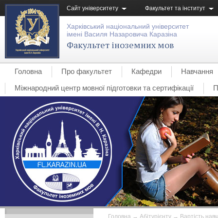
Сайт університету
Факультет та інститут
Харківський національний університет
імені Василя Назаровича Каразіна
Факультет іноземних мов
Головна
Про факультет
Кафедри
Навчання
Міжнародний центр мовної підготовки та сертифікації
П
Головна
→
Абітурієнту
→
Вартість нав