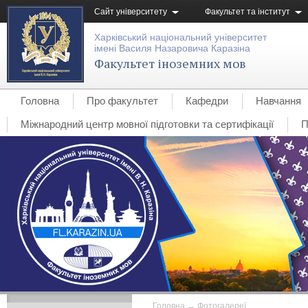
Сайт університету
Факультет та інститут
Харківський національний університет
імені Василя Назаровича Каразіна
Факультет іноземних мов
Головна
Про факультет
Кафедри
Навчання
Міжнародний центр мовної підготовки та сертифікації
П
Головна
→
Фотогалереї