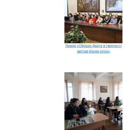
Лекція «Образи Данте в творчості
митців різних епох»