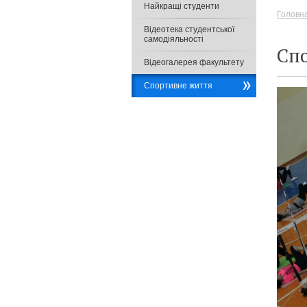
Найкращі студенти
Головн
Відеотека студентської
самодіяльності
Сп
Відеогалерея факультету
Спортивне життя