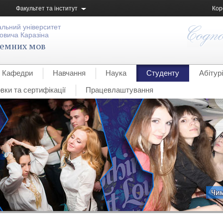
Факультет та інститут
Кор
альний університет
овича Каразіна
земних мов
Кафедри
Навчання
Наука
Студенту
Абітур
вки та сертифікації
Працевлаштування