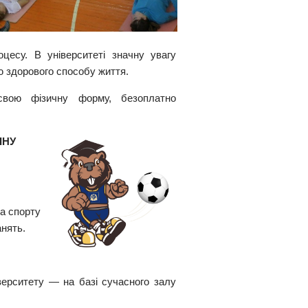
цесу. В університеті значну увагу
ю здорового способу життя.
свою фізичну форму, безоплатно
ІНУ
та спорту
нять.
верситету — на базі сучасного залу