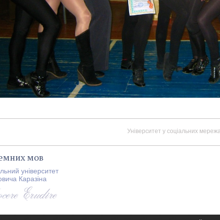
Університет у соціальних мережа
земних мов
альний університет
овича Каразіна