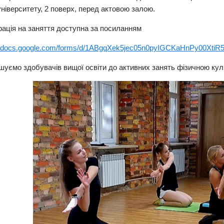
університету, 2 поверх, перед актовою залою.
рація на заняття доступна за посиланням
://docs.google.com/forms/d/1ABgqXek5jec05n0pyIGCKaHnPy00XtiR
шуємо здобувачів вищої освіти до активних занять фізичною кул