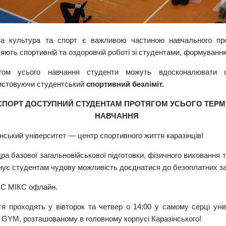
на культура та спорт є важливою частиною навчального про
яють спортивній та оздоровчій роботі зі студентами, формуванн
гом усього навчання студенти можуть вдосконалювати 
истовуючи студентський
спортивний безліміт.
СПОРТ ДОСТУПНИЙ СТУДЕНТАМ ПРОТЯГОМ УСЬОГО ТЕРМ
НАВЧАННЯ
нський університет — центр спортивного життя каразінців!
а базової загальновійськової підготовки, фізичного виховання 
нує студентам чудову можливість доєднатися до безоплатних за
С МІКС офлайн.
тя проходять у вівторок та четвер о 14:00 у самому серці уні
r GYM, розташованому в головному корпусі Каразінського!