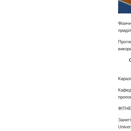
Фізич
приділ
Протя
викор
Каразі
Кафедр
пропо
ФІТНЕ
Занят
Unive