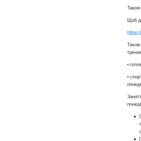
Також 
Щоб д
https
Також
трена
• голо
• спо
понеді
Занят
понеді