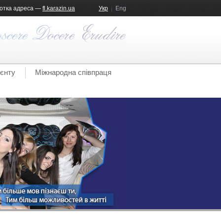
отка адреса —
fl.karazin.ua
Укр
Eng
ієнту
Міжнародна співпраця