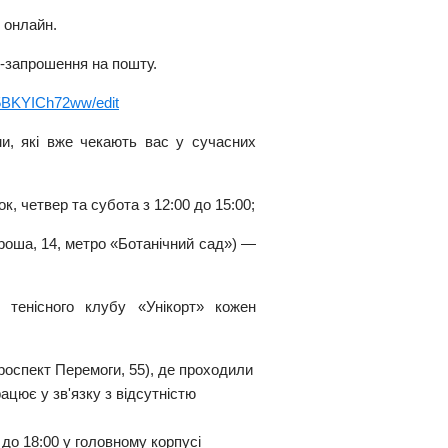
 онлайн.
-запрошення на пошту.
5BKYICh72ww/edit
и, які вже чекають вас у сучасних
к, четвер та субота з 12:00 до 15:00;
роша, 14, метро «Ботанічний сад») —
енісного клубу «Унікорт» кожен
проспект Перемоги, 55), де проходили
цює у зв'язку з відсутністю
 до 18:00 у головному корпусі