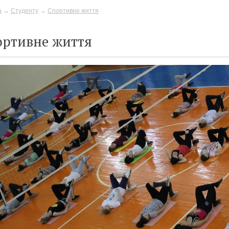
а
→
Студенту
→
Спортивне життя
ортивне життя