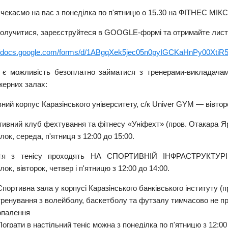
чекаємо на вас з понеділка по п'ятницю о 15.30 на ФІТНЕС МІКС
олучитися, зареєструйтеся в GOOGLE-формі та отримайте лист
://docs.google.com/forms/d/1ABgqXek5jec05n0pyIGCKaHnPy00XtiR
 є можливість безоплатно займатися з тренерами-викладачам
жерних залах:
вний корпус Каразінського університету, с/к Univer GYM — вівторо
ртивний клуб фехтування та фітнесу «Уніфехт» (пров. Отакара Я
лок, середа, п'ятниця з 12:00 до 15:00.
тя з тенісу проходять НА СПОРТИВНІЙ ІНФРАСТРУКТУРІ т
лок, вівторок, четвер і п'ятницю з 12:00 до 14:00.
Спортивна зала у корпусі Каразінського банківського інституту (
тренування з волейболу, баскетболу та футзалу тимчасово не пра
опалення
Пограти в настільний теніс можна з понеділка по п'ятницю з 12:00