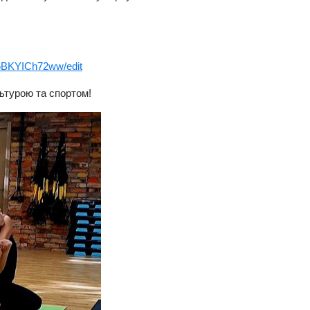
5BKYICh72ww/edit
ьтурою та спортом!