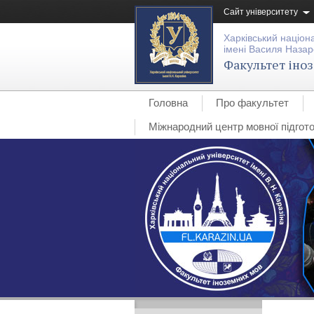
Сайт університету
Харківський націон
імені Василя Назар
Факультет іно
Головна
Про факультет
Міжнародний центр мовної підгото