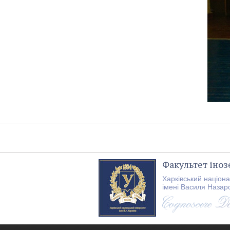
Факультет іно
Харківський націон
імені Василя Назар