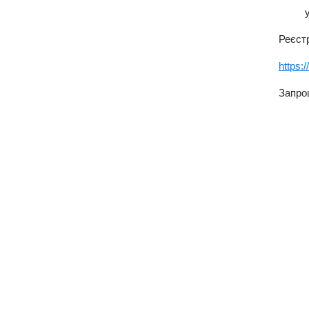
Реєст
https
Запро