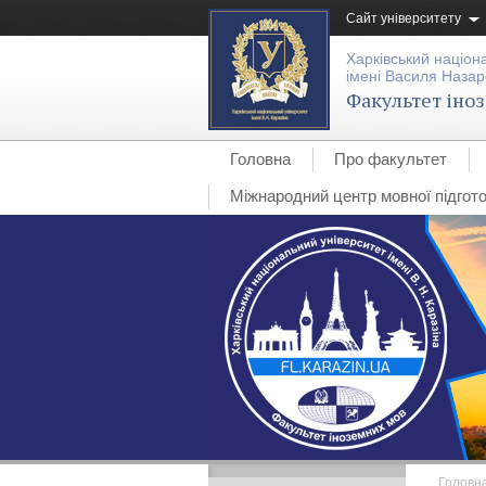
Сайт університету
Харківський націон
імені Василя Назар
Факультет іно
Головна
Про факультет
Міжнародний центр мовної підгото
Головн