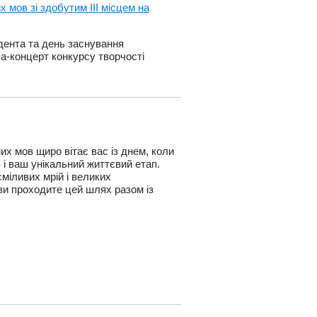
х мов зі здобутим ІІІ місцем на
дента та день заснування
ла-концерт конкурсу творчості
их мов щиро вітає вас із днем, коли
 і ваш унікальний життєвий етап.
сміливих мрій і великих
ви проходите цей шлях разом із