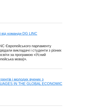
і від команди DG LINC
INC Європейського парламенту
відали викладачі і студенти з різних
 освіти за програмою «Усний
опейська мова)».
удентів і молодих вчених з
NGUAGES IN THE GLOBAL ECONOMIC