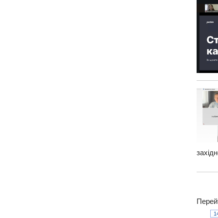
захід
Перей
1