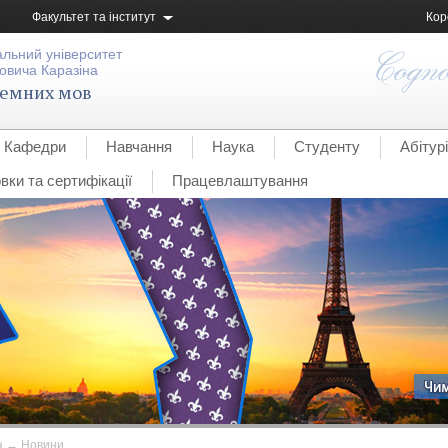
Факультет та інститут
Кор
альний університет
овича Каразіна
земних мов
Кафедри
Навчання
Наука
Студенту
Абітур
вки та сертифікації
Працевлаштування
а
→
Новини