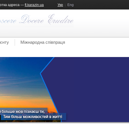
отка адреса —
fl.karazin.ua
Укр
Eng
ієнту
Міжнародна співпраця