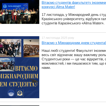
​Вітаємо студентів факультету іноземни
конкурсі Alma Mater!
17 листопада, у Міжнародний день сту
Кразінського університету, відбувся га
студентів Каразінського «Alma Mater».
17 листопада 2025 року
Вітаємо з Міжнародним днем студента!
​Наші любі студенти! Факультет іноземн
весь світ відзначає вашу важливу роль
Студентські роки — це час відкриттів, 
можливостей, і ми пишаємося тим, що 
нами.