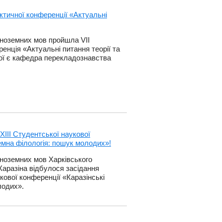
ктичної конференції «Актуальні
іноземних мов пройшла VІІ
нція «Актуальні питання теорії та
кої є кафедра перекладознавства
ХІІІ Студентської наукової
земна філологія: пошук молодих»!
іноземних мов Харківського
 Каразіна відбулося засідання
укової конференції «Каразінські
лодих».