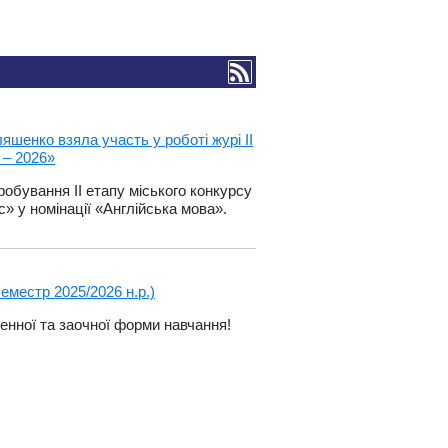
шенко взяла участь у роботі журі ІІ
 – 2026»
робування ІІ етапу міського конкурсу
» у номінації «Англійська мова».
семестр 2025/2026 н.р.)
денної та заочної форми навчання!