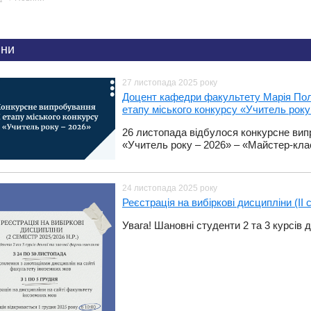
ни
27 листопада 2025 року
Доцент кафедри факультету Марія Поля
етапу міського конкурсу «Учитель року
​26 листопада відбулося конкурсне вип
«Учитель року – 2026» ‒ «Майстер-клас
24 листопада 2025 року
​Реєстрація на вибіркові дисципліни (ІІ 
Увага! Шановні студенти 2 та 3 курсів 