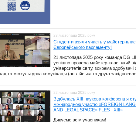
23 листопада 2025 року
Студенти взяли участь у майстер-клас
Європейського парламенту!
​21 листопада 2025 року команда DG L
успішно провела майстер-клас, який від
університетів світу, зокрема здобувачі
ад та міжкультурна комунікація (англійська та друга західноєвр
22 листопада 2025 року
Відбулась ХIII наукова конференція ст
міжнародною участю «FOREIGN LA
AND LEGAL SPACE» FLES –ХIІI»
Дякуємо всім учасникам!