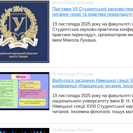
20 листопада 2025 року
Підсумки VIІ Студентської науково-пра
питання теорії та практики перекладу»!
19 листопада 2025 року на факультеті 
Студентська науково-практична конфере
практики перекладу», організатором я
імені Микола Лукаша.
20 листопада 2025 року
Відбулося засідання Німецької секції Х
конференції «Каразінські читання. Іно
​19 листопада 2025 року на факультеті 
національного університету імені В. Н.
Німецької секції ХХІІІ Студентської на
читання. Іноземна філологія: пошук мо
18 листопада 2025 року