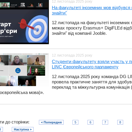
12 листопада 2025 року
На факультеті іноземних мов відбувся 
знайти"
​12 листопада на факультеті іноземних 
межах проєкту Erasmus+ DigiFLEd відб
знайти" від компанії Jooble.
12 листопада 2025 року
Студенти факультету взяли участь у п
LINC Європейського парламенту
​12 листопада 2025 року команда DG L
провела практичне заняття для здобув
переклад та міжкультурна комунікація (
ноєвропейська мова)».
ти до сторінки:
< Попередня
5
6
7
8
4
Наступна >