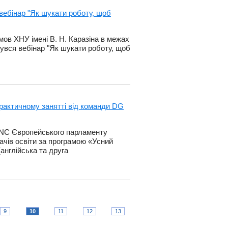
вебінар "Як шукати роботу, щоб
мов ХНУ імені В. Н. Каразіна в межах
увся вебінар "Як шукати роботу, щоб
рактичному занятті від команди DG
INC Європейського парламенту
ачів освіти за програмою «Усний
англійська та друга
9
10
11
12
13