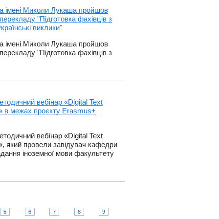
тва імені Миколи Лукаша пройшов
перекладу "Підготовка фахівців з
країнські виклики"
тва імені Миколи Лукаша пройшов
перекладу "Підготовка фахівців з
етодичний вебінар «Digital Text
ts» в межах проєкту Erasmus+
етодичний вебінар «Digital Text
ts», який провели завідувач кафедри
ладання іноземної мови факультету
5
6
7
8
9