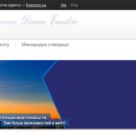
отка адреса —
fl.karazin.ua
Укр
Eng
ієнту
Міжнародна співпраця