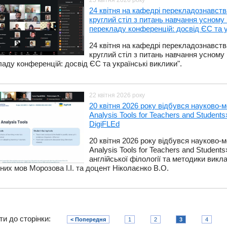
25 квітня 2026 року
​24 квітня на кафедрі перекладознавс
круглий стіл з питань навчання усному 
перекладу конференцій: досвід ЄС та у
​24 квітня на кафедрі перекладознавс
круглий стіл з питань навчання усному 
аду конференцій: досвід ЄС та українські виклики".
22 квітня 2026 року
​20 квітня 2026 року відбувся науково-м
Analysis Tools for Teachers and Studen
DigiFLEd
​20 квітня 2026 року відбувся науково-м
Analysis Tools for Teachers and Studen
англійської філології та методики вик
них мов Морозова І.І. та доцент Ніколаєнко В.О.
ти до сторінки:
< Попередня
1
2
3
4