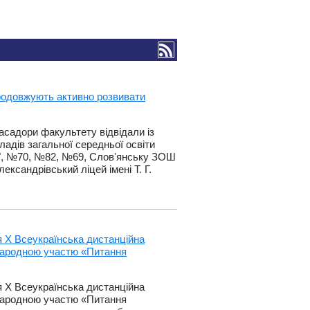
родовжують активно розвивати
асадори факультету відвідали із
ладів загальної середньої освіти
с", №70, №82, №69, Словʼянську ЗОШ
ксандрівський ліцей імені Т. Г.
я Х Всеукраїнська дистанційна
народною участю «Питання
я Х Всеукраїнська дистанційна
народною участю «Питання