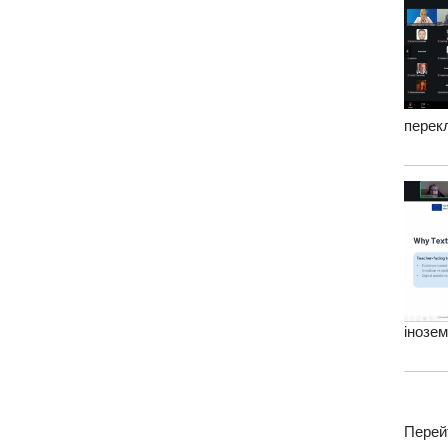
перекл
інозем
Перей