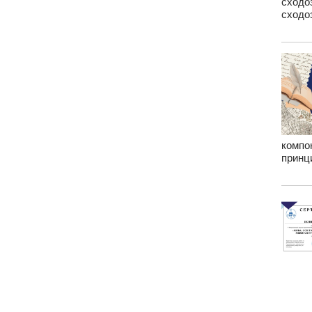
сходо
сходо
компо
принц