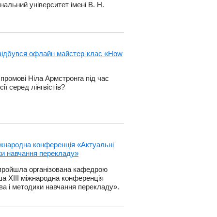
альний університет імені В. Н.
в відбувся офлайн майстер-клас «How
 промові Ніла Армстронга під час
ії серед лінгвістів?
міжнародна конференція «Актуальні
ки навчання перекладу»
в пройшла організована кафедрою
а ХІІІ міжнародна конференція
а і методики навчання перекладу».