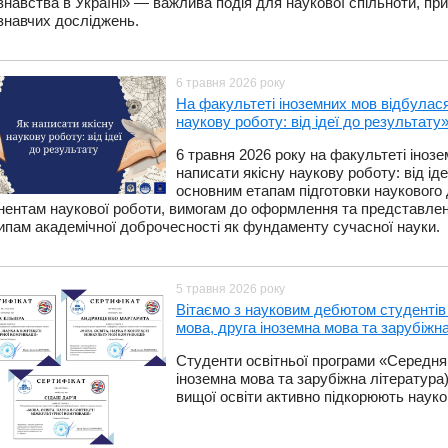
знавства в Україні» — важлива подія для наукової спільноти, п
знавчих досліджень.
6 травня 2026 року
На факультеті іноземних мов відбулас
наукову роботу: від ідеї до результату»
​6 травня 2026 року на факультеті іно
написати якісну наукову роботу: від ід
основним етапам підготовки наукового
нентам наукової роботи, вимогам до оформлення та представлен
ипам академічної доброчесності як фундаменту сучасної науки.
5 травня 2026 року
​Вітаємо з науковим дебютом студентів
мова, друга іноземна мова та зарубіжна
Студенти освітньої програми «Середня 
іноземна мова та зарубіжна література
вищої освіти активно підкорюють науко