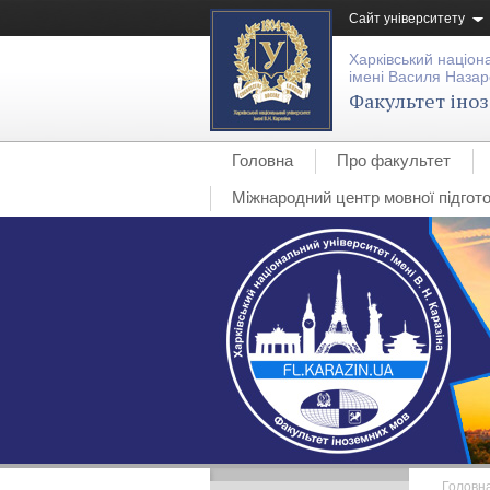
Сайт університету
Харківський націон
імені Василя Назар
Факультет іно
Головна
Про факультет
Міжнародний центр мовної підгото
Головн