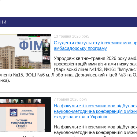
ни
13 травня 2026 року
​Студенти факультету іноземних мов п
амбасадорську програму
Упродовж квітня–травня 2026 року амб
профорієнтаційними візитами низку зак
(Харківські ліцеї №143, №161 "Імпуль
ступенів №15, ЗОШ №6 м. Люботина, Дергачівський ліцей №3 та Оле
нка).
7 травня 2026 року
На факультеті іноземних мов відбулас
науково-методична конференція з між
сходознавства в Україні»
На факультеті іноземних мов відбулас
науково-методична конференція з між