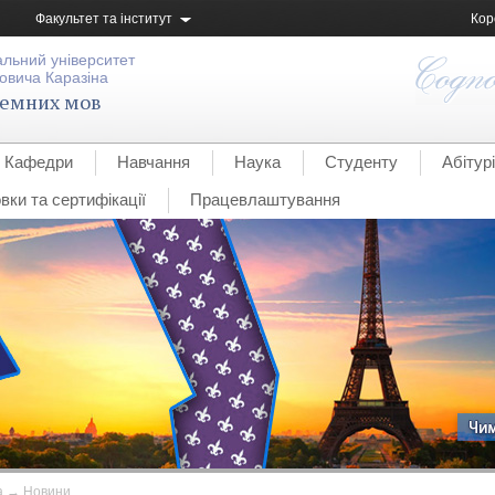
Факультет та інститут
Кор
альний університет
овича Каразіна
земних мов
Кафедри
Навчання
Наука
Студенту
Абітур
вки та сертифікації
Працевлаштування
а
→
Новини