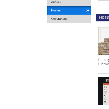
Анонси
Новини
Нови
Фотогалереї
І-ІІІ 
Шевче