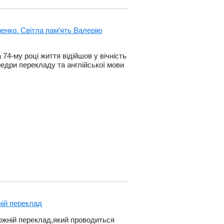
енко. Світла пам’ять Валерію
74-му році життя відійшов у вічність
едри перекладу та англійської мови
ній переклад
дожній переклад,який проводиться