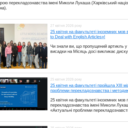
рою перекладознавства імені Миколи Лукаша (Харківський націон
на).
27 квітня 2026 року
25 квітня на факультеті іноземних мо
to Deal with English Articles»!
​Чи знали ви, що пропущений артикль у
висадки на Місяць досі викликає дискус
25 квітня 2026 року
​25 квітня на факультеті пройшла ХІІІ 
проблеми перекладознавства і методи
​25 квітня на факультеті іноземних мо
перекладознавства імені Миколи Лукаш
«Актуальні проблеми перекладознавств