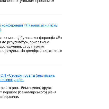
рисвячена актуальним проблемам
я конференція «Як написати якісну
!
земних мов відбулася конференція «Як
еї до результату», присвячена
 дослідження, структурним
ня результатів дослідження, а також
 ОП «Середня освіта (англійська
 література)»!
освіта (англійська мова, друга
)» першого (бакалаврського) рівня
ві вершини.