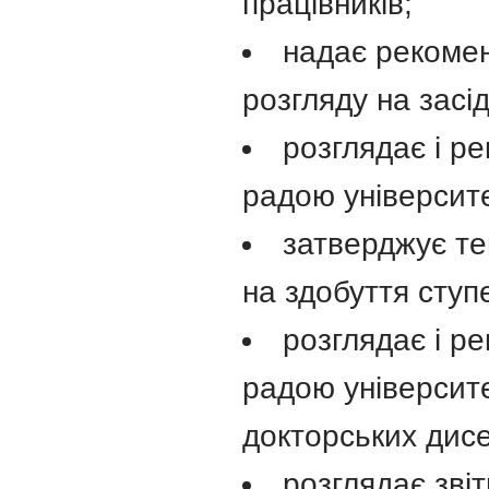
працівників;
надає рекомен
розгляду на засі
розглядає і р
радою університе
затверджує те
на здобуття ступ
розглядає і р
радою університе
докторських дисе
розглядає звіт