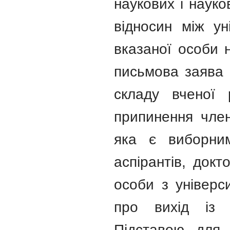
наукових і науко
відносин між ун
вказаної особи 
письмова заява ц
складу вченої 
припинення член
яка є виборним
аспірантів, докт
особи з універс
про вихід із 
Підставою для 