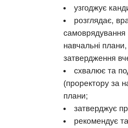
узгоджує канд
розглядає, вр
самоврядування ф
навчальні плани,
затвердження вче
схвалює та по
(проректору за н
плани;
затверджує пр
рекомендує т