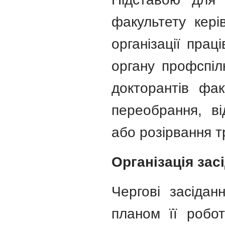
факультету кері
організації прац
органу профспілк
докторантів фак
переобрання, ві
або розірвання т
Організація зас
Чергові засідан
планом її робо