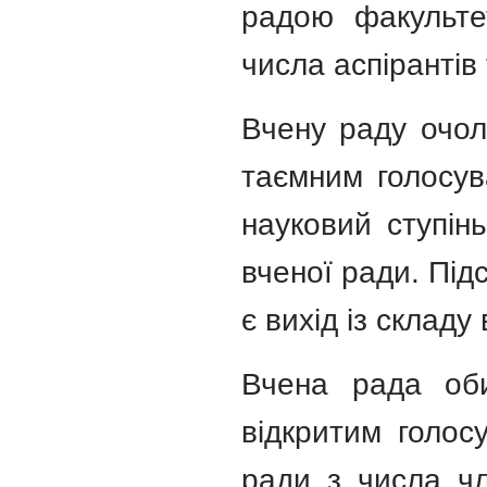
радою факульте
числа аспірантів 
Вчену раду очол
таємним голосув
науковий ступінь
вченої ради. Пі
є вихід із складу
Вчена рада оби
відкритим голос
ради з числа чл