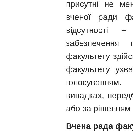
присутні не ме
вченої ради фа
відсутності –
забезпечення 
факультету здій
факультету ухв
голосуванням.
випадках, перед
або за рішенням 
Вчена рада фак