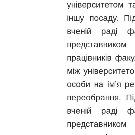
університетом т
іншу посаду. П
вченій раді ф
представником
працівників факу
між університето
особи на ім’я ре
переобрання. П
вченій раді ф
представником 