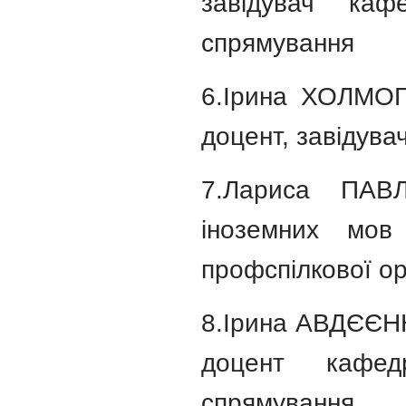
завідувач каф
спрямування
6.Ірина ХОЛМОГ
доцент, завідува
7.Лариса ПАВ
іноземних мов
профспілкової орг
8.Ірина АВДЄЄНКО
доцент кафед
спрямування