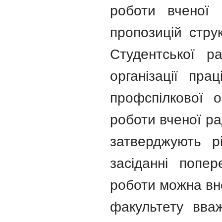
роботи вченої 
пропозицій струк
Студентської р
організації пра
профспілкової о
роботи вченої ра
затверджують р
засіданні попе
роботи можна вно
факультету вва