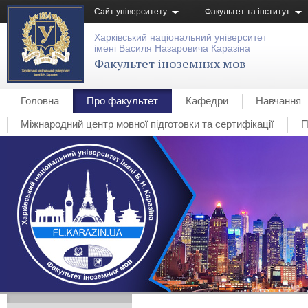
Сайт університету
Факультет та інститут
Харківський національний університет
імені Василя Назаровича Каразіна
Факультет іноземних мов
Головна
Про факультет
Кафедри
Навчання
Міжнародний центр мовної підготовки та сертифікації
П