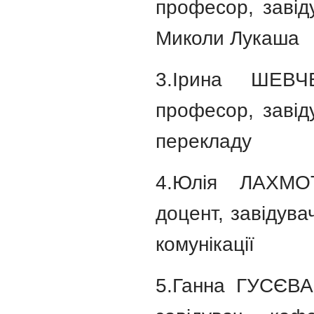
професор, завід
Миколи Лукаша
3.Ірина ШЕВЧ
професор, завід
перекладу
4.Юлія ЛАХМОТ
доцент, завідува
комунікації
5.Ганна ГУСЄВА,