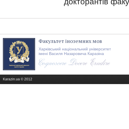
докторантів факу
Факультет іноземних мов
Харківський національний університет
імені Василя Назаровича Каразіна
Karazin.ua © 2012