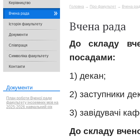
Керівництво
Головна
→
Про факультет
→
Вчена ра
Вчена рада
Вчена рада
Історія факультету
Документи
До складу вч
Співпраця
посадами:
Символіка факультету
Контакти
1) декан;
Документи
2) заступники де
План роботи Вченої ради
факультету іноземних мов на
2025-2026 навчальний рік
3) завідувачі ка
До складу вчен