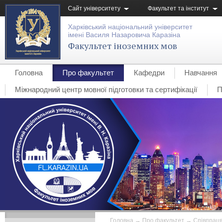
Сайт університету
Факультет та інститут
Харківський національний університет
імені Василя Назаровича Каразіна
Факультет іноземних мов
Головна
Про факультет
Кафедри
Навчання
Міжнародний центр мовної підготовки та сертифікації
П
Головна
→
Про факультет
→
Співпрац