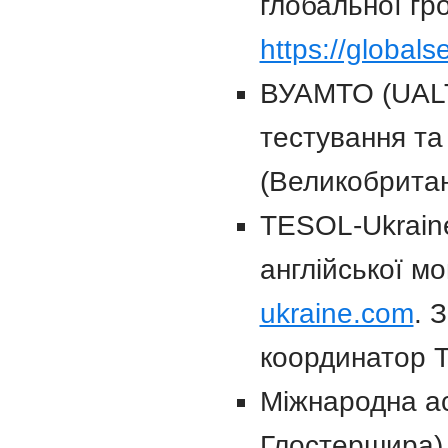
глобальної гр
https://globals
ВУАМТО (UALTA
тестування та
(Великобритан
TESOL-Ukraine
англійської мо
ukraine.com
. 
координатор T
Міжнародна ас
Глостершира) 