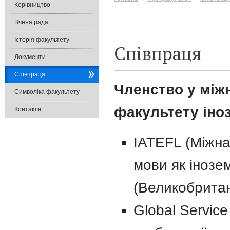
Керівництво
Вчена рада
Історія факультету
Співпраця
Документи
Співпраця
Членство у між
Символіка факультету
факультету іно
Контакти
IATEFL (Міжна
мови як інозе
(Великобритан
Global Servic