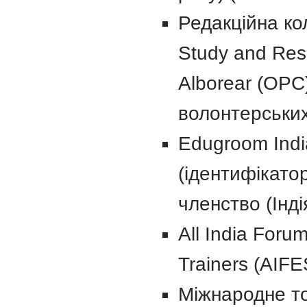
Редакційна кол
Study and Rese
Alborear (OPC)
волонтерських 
Edugroom India
(ідентифікато
членство (Інді
All India Foru
Trainers (AIFES
Міжнародне тов