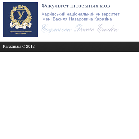
Факультет іноземних мов
Харківський національний університет
імені Василя Назаровича Каразіна
Karazin.ua © 2012