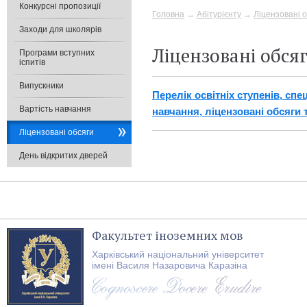
Конкурсні пропозиції
Головна
→
Абітурієнту
→
Ліцензовані 
Заходи для школярів
Ліцензовані обся
Програми вступних
іспитів
Випускники
Перелік освітніх ступенів, сп
Вартість навчання
навчання, ліцензовані обсяги
Ліцензовані обсяги
День відкритих дверей
Факультет іноземних мов
Харківський національний університет
імені Василя Назаровича Каразіна