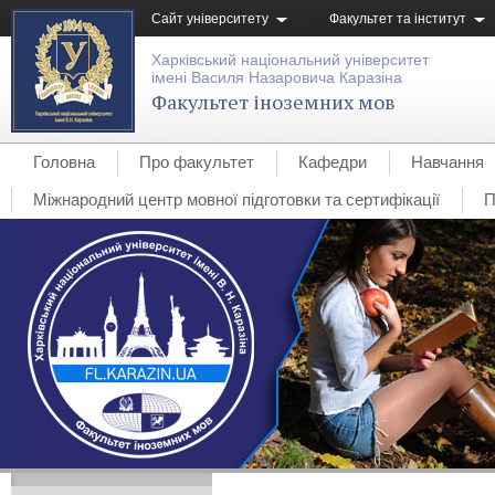
Сайт університету
Факультет та інститут
Харківський національний університет
імені Василя Назаровича Каразіна
Факультет іноземних мов
Головна
Про факультет
Кафедри
Навчання
Міжнародний центр мовної підготовки та сертифікації
П