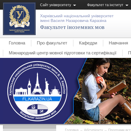
Сайт університету
Факультет та інститут
Харківський національний університет
імені Василя Назаровича Каразіна
Факультет іноземних мов
Головна
Про факультет
Кафедри
Навчання
Міжнародний центр мовної підготовки та сертифікації
П
Головна
→
Абітурієнту
→
Програми вст