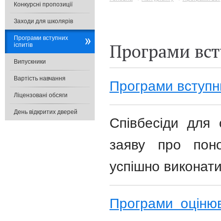
Конкурсні пропозиції
Заходи для школярів
Програми вступних
Програми вст
іспитів
Випускники
Вартість навчання
Програми вступн
Ліцензовані обсяги
День відкритих дверей
Співбесіди для 
заяву про поно
успішно виконати
Програми оцінюв