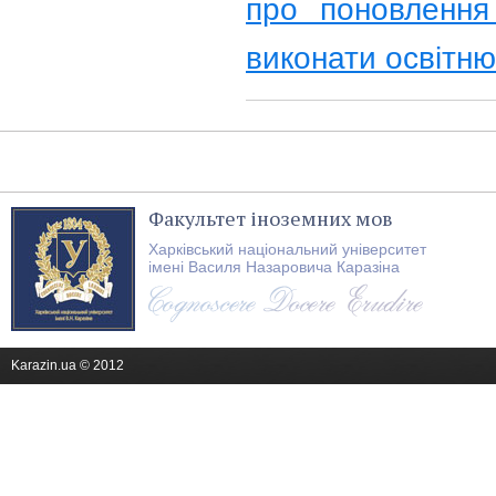
про поновлення
виконати освітн
Факультет іноземних мов
Харківський національний університет
імені Василя Назаровича Каразіна
Karazin.ua © 2012