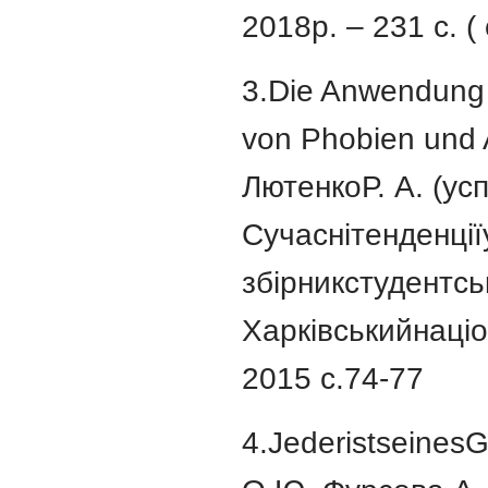
2018р. – 231 с. (
3.Die Anwendung 
von Phobien und
ЛютенкоР. А. (ус
Сучаснітенденції
збірникстудентсь
Харківськийнаціо
2015 с.74-77
4.Jederistseine