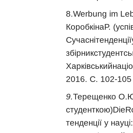
8.Werbung im Le
КоробкінаР. (успі
Сучаснітенденції
збірникстудентсь
Харківськийнаціо
2016. C. 102-105
9.
Терещенко О.Ю.,
студенткою)DieRo
тенденції у науці