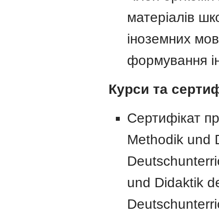
матеріалів шк
іноземних мов
формування iн
Курси та сертиф
Сертифікат пр
Methodik und 
Deutschunterric
und Didaktik 
Deutschunterric