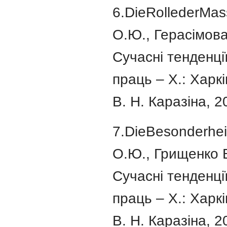
6.DieRollederM
О.Ю., Герасімова 
Сучасні тенденції
праць – Х.: Харк
В. Н. Каразіна, 2
7.DieBesonderhe
О.Ю., Грищенко В.
Сучасні тенденції
праць – Х.: Харк
В. Н. Каразіна, 2