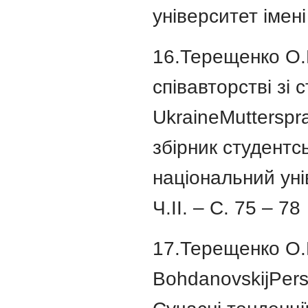
університет імені
16.Терещенко О.Ю
співавторстві зі 
UkraineMutterspra
збірник студентс
національний унів
Ч.ІІ. – С. 75 – 78
17.Терещенко О.Ю.
BohdanovskijPers