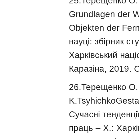
25.Терещенко О.Ю
Grundlagen der W
Objekten der Fer
науці: збірник ст
Харківський наці
Каразіна, 2019. C
26.Терещенко О.Ю
K.TsyhichkoGesta
Сучасні тенденції
праць – Х.: Харк