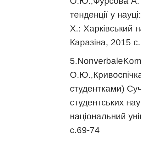
О.Ю.,Фурсова А. 
тенденції у науці
Х.: Харківський н
Каразіна, 2015 с
5.NonverbaleKom
О.Ю.,Кривоспічка 
студентками) Суча
студентських нау
національний уні
с.69-74