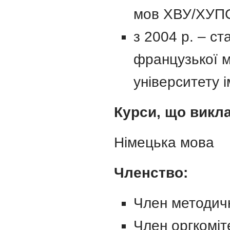
мов ХВУ/ХУП
з 2004 р. – с
французької м
університету і
Курси, що викл
Німецька мова
Членство:
Член методичн
Член оргкоміте