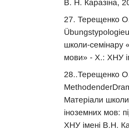
В. Н. Каразіна, 2
27. Терещенко О
Übungstypologieu
школи-семінару «
мови» - Х.: ХНУ і
28..Терещенко О.
MethodenderDram
Матеріали школи
іноземних мов: пі
ХНУ імені В.Н. Ка