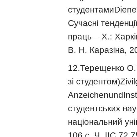
студентамиDieneu
Сучасні тенденції
праць – Х.: Харк
В. Н. Каразіна, 20
12.Терещенко О.Ю.
зі студентом)Zivil
AnzeichenundInsti
студентських нау
національний унів
106 c. Ч. ІІС.72 7