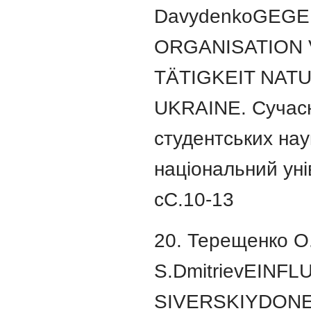
DavydenkoGEG
ORGANISATION 
TÄTIGKEIT NAT
UKRAINE. Сучасні
студентських наук
національний уні
cC.10-13
20. Терещенко О.Ю
S.DmitrievEI
SIVERSKIYDONETS