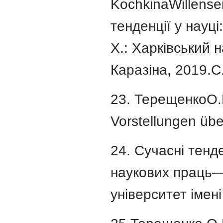
KochkinaWillense
тенденції у науці
Х.: Харківський н
Каразіна, 2019.С
23. ТерещенкоО.Ю
Vorstellungen übe
24. Сучасні тенде
наукових праць––
університет імені