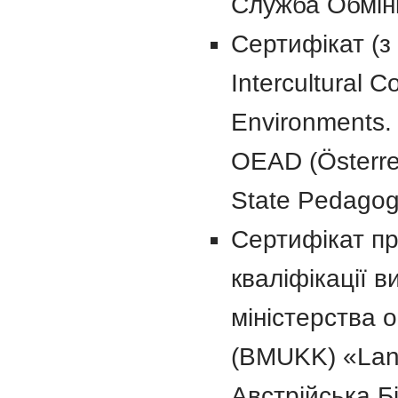
Служба Обміні
Сертифікат (з 
Intercultural 
Environments. 
OEAD (Österrei
State Pedagogi
Сертифікат пр
кваліфікації в
міністерства о
(BMUKK) «Land
Австрійська Бі