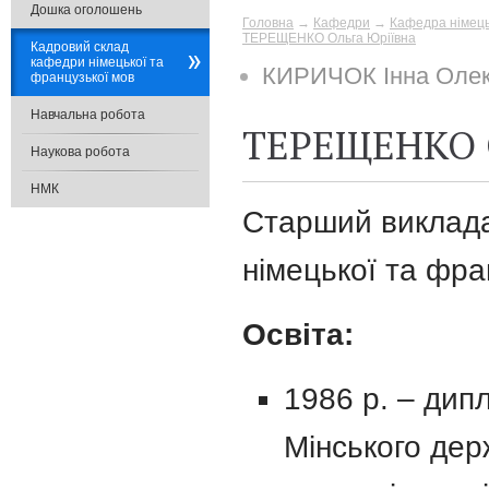
Дошка оголошень
Головна
→
Кафедри
→
Кафедра німець
ТЕРЕЩЕНКО Ольга Юріївна
Кадровий склад
кафедри німецької та
КИРИЧОК Інна Олек
французької мов
Навчальна робота
ТЕРЕЩЕНКО О
Наукова робота
НМК
Старший виклад
німецької та фра
Освіта:
1986 р. – дип
Мінського дер