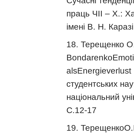
Сучасні тенденції
праць ЧІІ – Х.: 
імені В. Н. Караз
18. Терещенко О.Ю
BondarenkoEmoti
alsEnergieverlust
студентських нау
національний унів
С.12-17
19. ТерещенкоО.Ю.