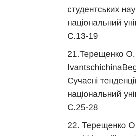
студентських нау
національний унів
C.13-19
21.Терещенко О.Ю.
IvantschichinaBe
Сучасні тенденції 
національний унів
С.25-28
22. Терещенко О.Ю