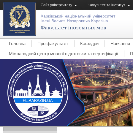
Сайт університету
Факультет та інститут
Харківський національний університет
імені Василя Назаровича Каразіна
Факультет іноземних мов
Головна
Про факультет
Кафедри
Навчання
Міжнародний центр мовної підготовки та сертифікації
П