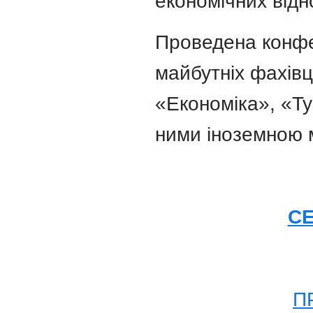
економічних відн
Проведена конфе
майбутніх фахівц
«Економіка», «Ту
ними іноземною 
СЕ
П