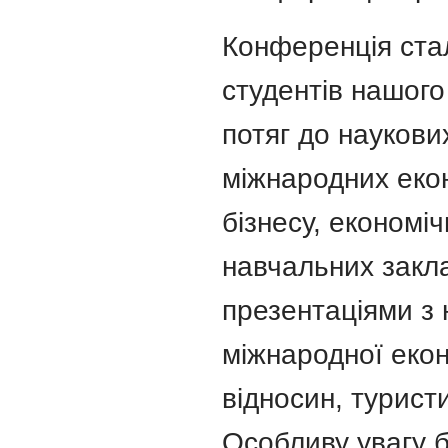
Конференція ста
студентів нашого
потяг до наукови
міжнародних екон
бізнесу, економі
навчальних закла
презентаціями з
міжнародної екон
відносин, турист
Особливу увагу б