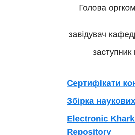
Голова оргком
завідувач кафедр
заступник
Сертифікати ко
Збірка наукових
Electronic Kharki
Repository