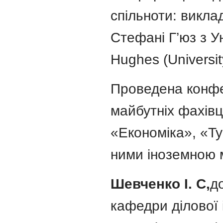
спільноти: викла
Стефані Г’юз з У
Hughes (Universit
Проведена конфе
майбутніх фахівц
«Економіка», «Ту
ними іноземною 
Шевченко І. С
,
д
кафедри ділової 