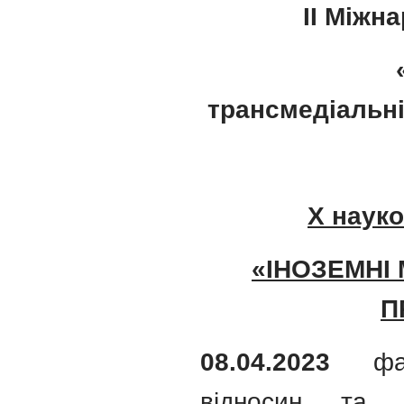
ІІ Міжн
трансмедіальні
Х наук
«ІНОЗЕМНІ
П
08
.
04.
202
3
фа
відносин та т