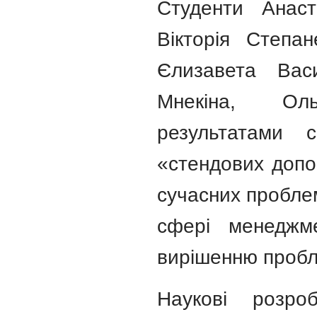
Студенти Анаста
Вікторія Степан
Єлизавета Васи
Мнекіна, Оль
результатами 
«стендових допо
сучасних проблем
сфері менеджм
вирішенню пробл
Наукові розро