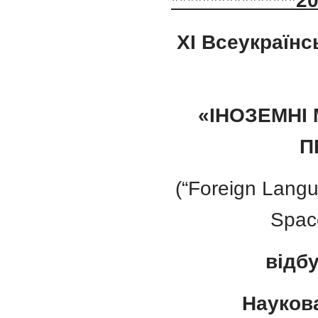
***************
X
I Всеукраїнс
«ІНОЗЕМНІ
П
(“Foreign Lang
Spac
відб
Науков