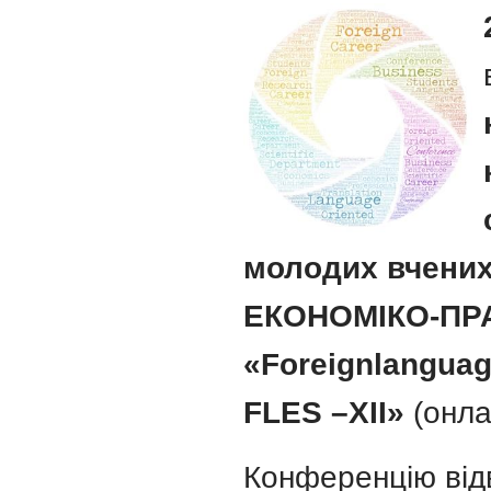
молодих вчени
ЕКОНОМІКО-ПР
«
Foreign
langua
FLES
–Х
I
І
»
(онла
Конференцію від