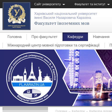
Сайт університету
Факультет та інститут
Харківський національний університет
імені Василя Назаровича Каразіна
Факультет іноземних мов
Головна
Про факультет
Кафедри
Навчання
Міжнародний центр мовної підготовки та сертифікації
П
Головна
→
Кафедри
→
Кафедра ділово