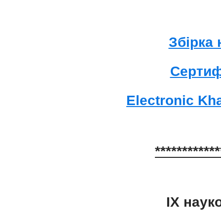
Збірка 
Сертиф
Electronic Kha
**********
ІХ наук