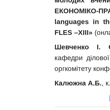
молодих вчен
ЕКОНОМІКО-П
languages in t
FLES –ХIІІ»
(онла
Шевченко І.
кафедри ділової
оргкомітету конф
Калюжна А.Б.
, 