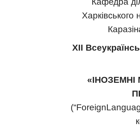
Кафедра діл
Харківського 
Каразін
X
II Всеукраїнс
«ІНОЗЕМНІ
П
(“ForeignLangua