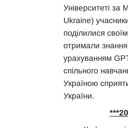
Університеті за 
Ukraine) учасники
поділилися свої
отримали знання
урахуванням GPT,
спільного навчан
Україною сприяти
України.
***2