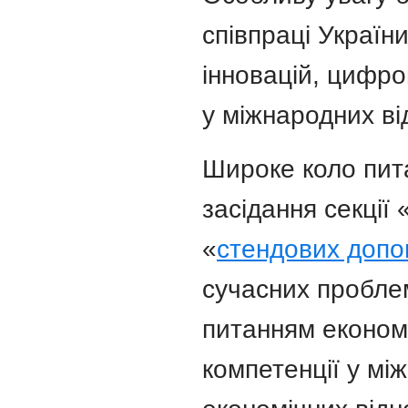
співпраці Україн
інновацій, цифро
у міжнародних ві
Широке коло пита
засідання секції
«
стендових допо
сучасних проблем
питанням економі
компетенції у мі