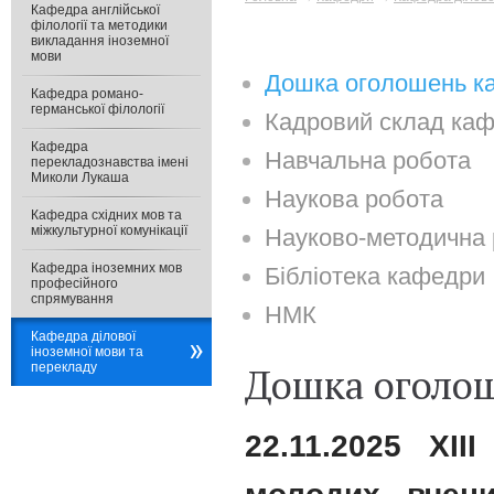
Кафедра англійської
філології та методики
викладання іноземної
мови
Дошка оголошень к
Кафедра романо-
германської філології
Кадровий склад каф
Кафедра
Навчальна робота
перекладознавства імені
Миколи Лукаша
Наукова робота
Кафедра східних мов та
міжкультурної комунікації
Науково-методична 
Кафедра іноземних мов
Бібліотека кафедри
професійного
спрямування
НМК
Кафедра ділової
іноземної мови та
Дошка оголо
перекладу
2
2
.11.202
5
ХIІ